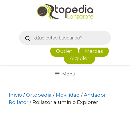
Saltar
al
contenido
Búsqueda
de
productos
Outlet
Marcas
Alquiler
Menú
Inicio
/
Ortopedia
/
Movilidad
/
Andador
Rollator
/ Rollator aluminio Explorer