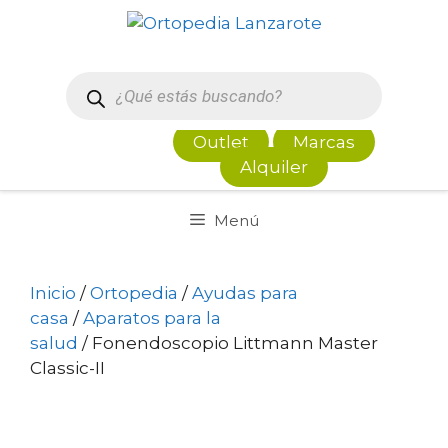
Saltar
al
contenido
Búsqueda
de
productos
Outlet
Marcas
Alquiler
Menú
Inicio
/
Ortopedia
/
Ayudas para
casa
/
Aparatos para la
salud
/ Fonendoscopio Littmann Master
Classic-II