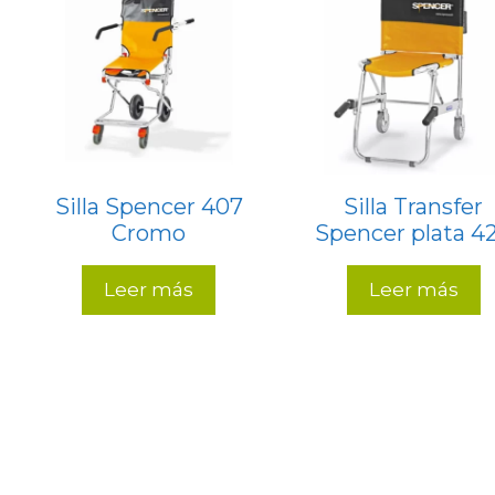
alto
Silla Spencer 407
Silla Transfer
Cromo
Spencer plata 4
Leer más
Leer más