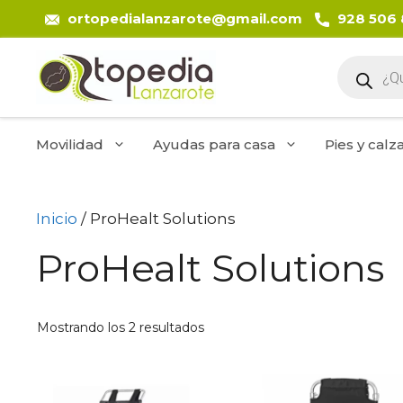
Saltar
ortopedialanzarote@gmail.com
928 506
al
contenido
Búsque
de
product
Movilidad
Ayudas para casa
Pies y calz
Inicio
/ ProHealt Solutions
ProHealt Solutions
Ordenado
Mostrando los 2 resultados
por
precio:
bajo
a