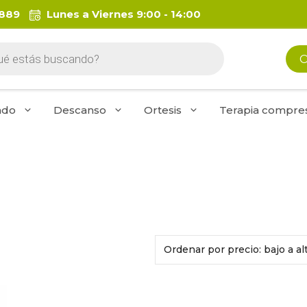
 889
Lunes a Viernes 9:00 - 14:00
da
O
os
ado
Descanso
Ortesis
Terapia compres