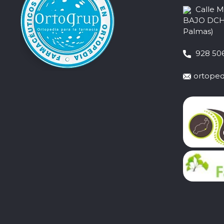
Calle 
BAJO DCHA,
Palmas)
928 506
ortoped